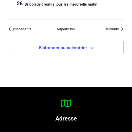
28
Bricolage créatifs tous les mercredis matin
Évènements
Évènements
précédents
Aujourd’hui
suivants
S’abonner au calendrier
Adresse