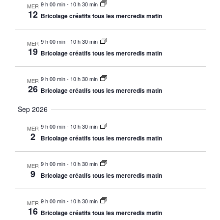
naviga
9 h 00 min
-
10 h 30 min
MER
Év
12
Bricolage créatifs tous les mercredis matin
de
vues
9 h 00 min
-
10 h 30 min
MER
19
Bricolage créatifs tous les mercredis matin
Évène
9 h 00 min
-
10 h 30 min
MER
26
Bricolage créatifs tous les mercredis matin
Sep 2026
9 h 00 min
-
10 h 30 min
MER
2
Bricolage créatifs tous les mercredis matin
9 h 00 min
-
10 h 30 min
MER
9
Bricolage créatifs tous les mercredis matin
9 h 00 min
-
10 h 30 min
MER
16
Bricolage créatifs tous les mercredis matin