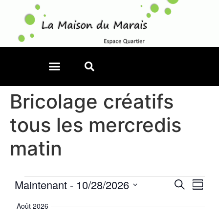
Bricolage créatifs
tous les mercredis
matin
Reche
Nav
Maintenant
 - 
10/28/2026
Recherche
Résum
Sélectionnez
de
et
la
Août 2026
date
vu