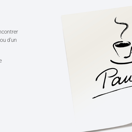
ncontrer
 ou d’un
e