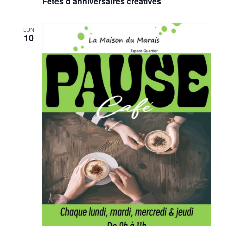
Fêtes d’anniversaires créatives
vues
Évène
LUN
10