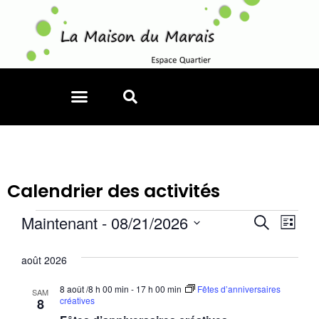
Calendrier des activités
Reche
Nav
Maintenant
 - 
08/21/2026
Recherche
Liste
Sélectionnez
de
et
une
août 2026
date.
vu
naviga
Év
8 août /8 h 00 min
-
17 h 00 min
Fêtes d’anniversaires
SAM
de
créatives
8