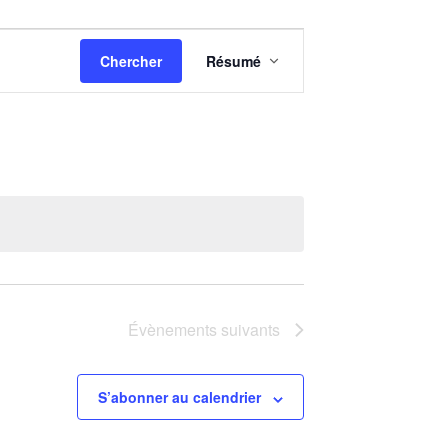
Navigation
Chercher
Résumé
de
vues
Évènement
Évènements
suivants
S’abonner au calendrier