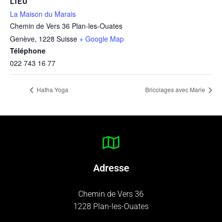
LIEU
La Maison du Marais
Chemin de Vers 36 Plan-les-Ouates
Genève
,
1228
Suisse
+ Google Map
Téléphone
022 743 16 77
Hatha Yoga
Bricolages avec Marie
Adresse
Chemin de Vers 36
1228 Plan-les-Ouates