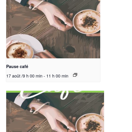
Pause café
17 août /9 h 00 min
-
11 h 00 min