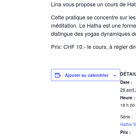
Lina vous propose un cours de Ha
Cette pratique se concentre sur les
méditation. Le Hatha est une forme 
distingue des yogas dynamiques don
Prix: CHF 10.- le cours, à régler 
DÉTAI
Ajouter au calendrier
Date :
29 avril
Heure :
18 h 00
Série :
Hatha Y
Prix :