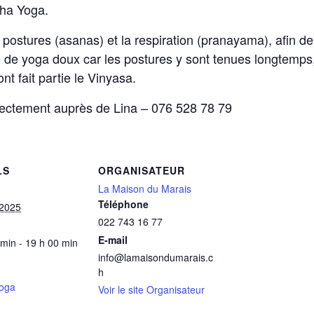
tha Yoga.
 postures (asanas) et la respiration (pranayama), afin de 
de yoga doux car les postures y sont tenues longtemps, p
t fait partie le Vinyasa.
directement auprès de Lina – 076 528 78 79
LS
ORGANISATEUR
La Maison du Marais
Téléphone
 2025
022 743 16 77
E-mail
 min - 19 h 00 min
info@lamaisondumarais.c
h
oga
Voir le site Organisateur