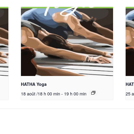
HATHA Yoga
HAT
18 août /18 h 00 min
-
19 h 00 min
25 a