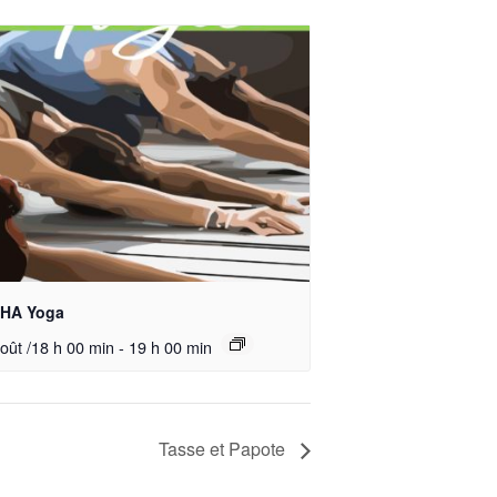
HA Yoga
oût /18 h 00 min
-
19 h 00 min
Tasse et Papote