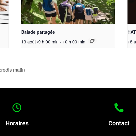
Balade partagée
HAT
13 août /9 h 00 min
-
10 h 00 min
18 a
credis matin
Horaires
Contact