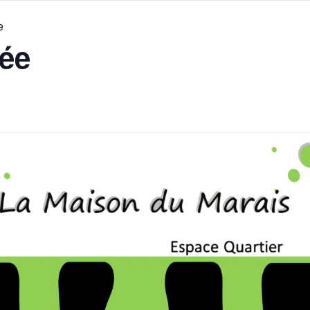
e
gée