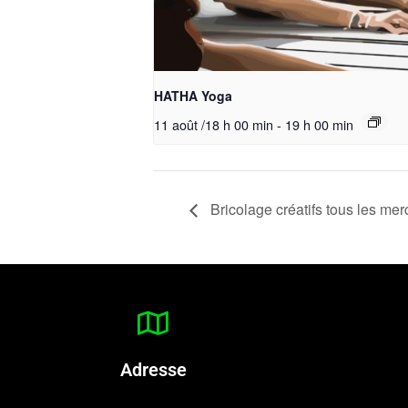
HATHA Yoga
11 août /18 h 00 min
-
19 h 00 min
Bricolage créatifs tous les mer
Adresse