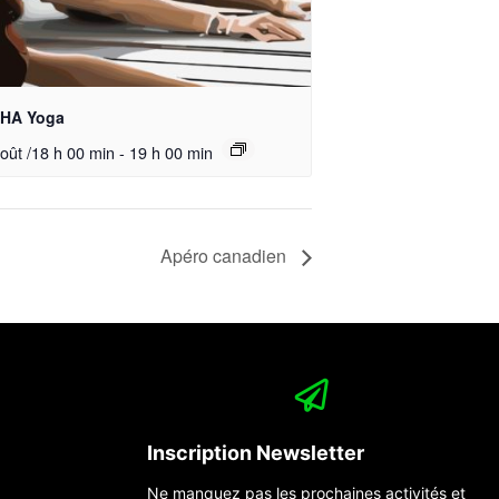
HA Yoga
oût /18 h 00 min
-
19 h 00 min
Apéro canadien
Inscription Newsletter
Ne manquez pas les prochaines activités et